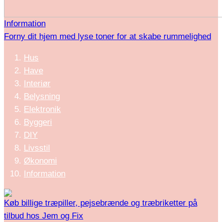
Information
Forny dit hjem med lyse toner for at skabe rummelighed
Hus
Have
Interiør
Belysning
Elektronik
Byggeri
DIY
Livsstil
Økonomi
Information
Køb billige træpiller, pejsebrænde og træbriketter på
tilbud hos Jem og Fix