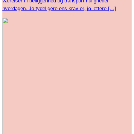
værelser til beliggenhed og transportmuligheder i
hverdagen. Jo tydeligere ens krav er, jo lettere […]