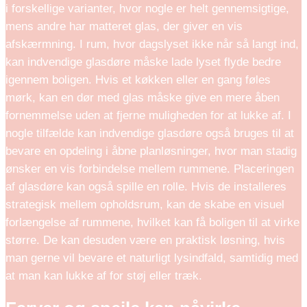
i forskellige varianter, hvor nogle er helt gennemsigtige,
mens andre har matteret glas, der giver en vis
afskærmning. I rum, hvor dagslyset ikke når så langt ind,
kan indvendige glasdøre måske lade lyset flyde bedre
igennem boligen. Hvis et køkken eller en gang føles
mørk, kan en dør med glas måske give en mere åben
fornemmelse uden at fjerne muligheden for at lukke af. I
nogle tilfælde kan indvendige glasdøre også bruges til at
bevare en opdeling i åbne planløsninger, hvor man stadig
ønsker en vis forbindelse mellem rummene. Placeringen
af glasdøre kan også spille en rolle. Hvis de installeres
strategisk mellem opholdsrum, kan de skabe en visuel
forlængelse af rummene, hvilket kan få boligen til at virke
større. De kan desuden være en praktisk løsning, hvis
man gerne vil bevare et naturligt lysindfald, samtidig med
at man kan lukke af for støj eller træk.