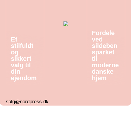
Fordele
Et
ved
stilfuldt
sildeben
og
sparket
sikkert
til
valg til
moderne
din
danske
ejendom
hjem
salg@nordpress.dk