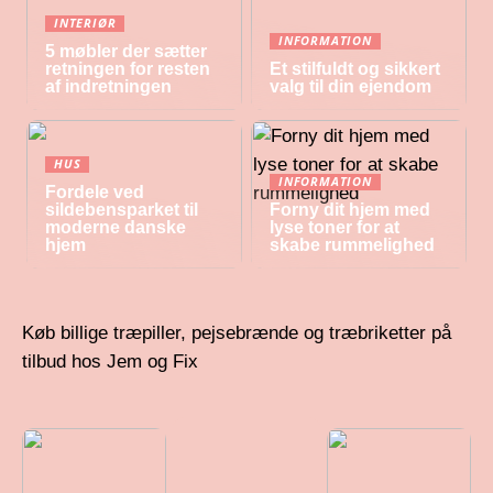
INTERIØR
INFORMATION
5 møbler der sætter
retningen for resten
Et stilfuldt og sikkert
af indretningen
valg til din ejendom
HUS
INFORMATION
Fordele ved
sildebensparket til
Forny dit hjem med
moderne danske
lyse toner for at
hjem
skabe rummelighed
Køb billige træpiller, pejsebrænde og træbriketter på
tilbud hos Jem og Fix