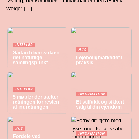
løsning, der kombinerer funktionalitet med æstetik,
vælger […]
INTERIØR
HUS
Sådan bliver sofaen
det naturlige
Lejeboligmarkedet i
samlingspunkt
praksis
INTERIØR
INFORMATION
5 møbler der sætter
retningen for resten
Et stilfuldt og sikkert
af indretningen
valg til din ejendom
HUS
INFORMATION
Fordele ved