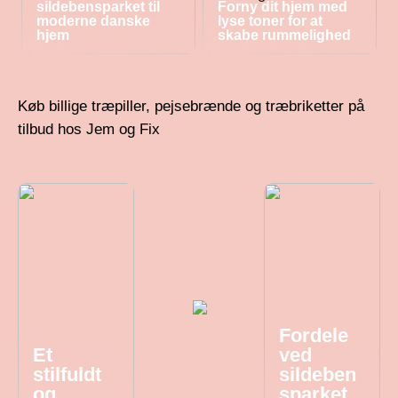
sildebensparket til
Forny dit hjem med
moderne danske
lyse toner for at
hjem
skabe rummelighed
Køb billige træpiller, pejsebrænde og træbriketter på
tilbud hos Jem og Fix
Fordele
Et
ved
stilfuldt
sildeben
og
sparket