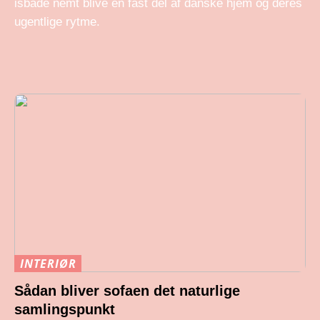
isbade nemt blive en fast del af danske hjem og deres
ugentlige rytme.
INTERIØR
Sådan bliver sofaen det naturlige
samlingspunkt