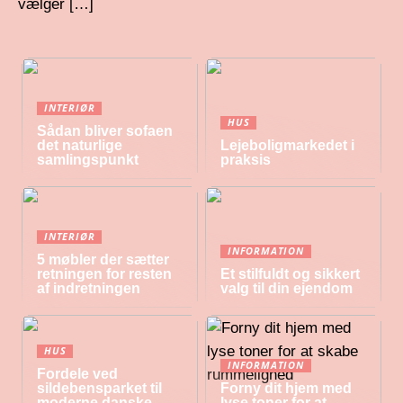
vælger […]
INTERIØR
HUS
Sådan bliver sofaen
det naturlige
Lejeboligmarkedet i
samlingspunkt
praksis
INTERIØR
INFORMATION
5 møbler der sætter
retningen for resten
Et stilfuldt og sikkert
af indretningen
valg til din ejendom
HUS
INFORMATION
Fordele ved
sildebensparket til
Forny dit hjem med
moderne danske
lyse toner for at