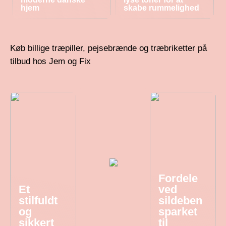
hjem
skabe rummelighed
Køb billige træpiller, pejsebrænde og træbriketter på
tilbud hos Jem og Fix
Fordele
Et
ved
stilfuldt
sildeben
og
sparket
sikkert
til