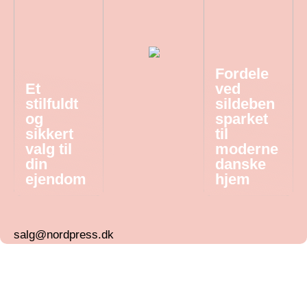
Fordele
Et
ved
stilfuldt
sildeben
og
sparket
sikkert
til
valg til
moderne
din
danske
ejendom
hjem
salg@nordpress.dk