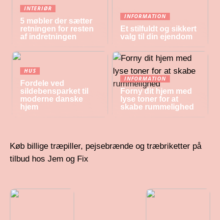
INTERIØR
INFORMATION
5 møbler der sætter
retningen for resten
Et stilfuldt og sikkert
af indretningen
valg til din ejendom
HUS
INFORMATION
Fordele ved
sildebensparket til
Forny dit hjem med
moderne danske
lyse toner for at
hjem
skabe rummelighed
Køb billige træpiller, pejsebrænde og træbriketter på
tilbud hos Jem og Fix