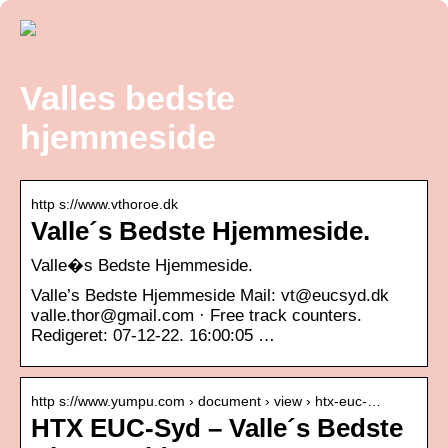
Valles bedste
hjemmeside
http s://www.vthoroe.dk
Valle´s Bedste Hjemmeside.
Valle�s Bedste Hjemmeside.
Valle’s Bedste Hjemmeside Mail: vt@eucsyd.dk
valle.thor@gmail.com · Free track counters.
Redigeret: 07-12-22. 16:00:05 …
http s://www.yumpu.com › document › view › htx-euc-…
HTX EUC-Syd – Valle´s Bedste