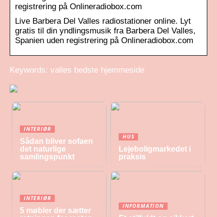
registrering på Onlineradiobox.com
Live Barbera Del Valles radiostationer online. Lyt
gratis til din yndlingsmusik fra Barbera Del Valles,
Spanien uden registrering på Onlineradiobox.com
Keywords: valles bedste hjemmeside
INTERIØR
HUS
Sådan bliver sofaen
det naturlige
Lejeboligmarkedet i
samlingspunkt
praksis
INTERIØR
INFORMATION
5 møbler der sætter