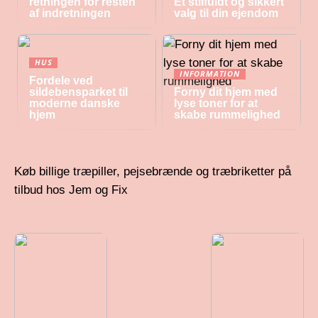
retningen for resten
Et stilfuldt og sikkert
af indretningen
valg til din ejendom
HUS
INFORMATION
Fordele ved
sildebensparket til
Forny dit hjem med
moderne danske
lyse toner for at
hjem
skabe rummelighed
Køb billige træpiller, pejsebrænde og træbriketter på
tilbud hos Jem og Fix