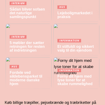
INTERIØR
HUS
Sådan bliver sofaen
det naturlige
Lejeboligmarkedet i
samlingspunkt
praksis
INTERIØR
INFORMATION
5 møbler der sætter
retningen for resten
Et stilfuldt og sikkert
af indretningen
valg til din ejendom
HUS
INFORMATION
Fordele ved
sildebensparket til
Forny dit hjem med
moderne danske
lyse toner for at
hjem
skabe rummelighed
Køb billige træpiller, pejsebrænde og træbriketter på