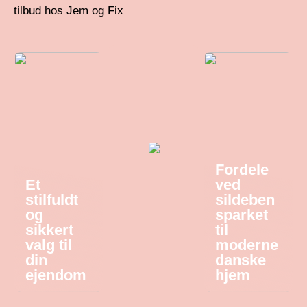
tilbud hos Jem og Fix
Fordele
Et
ved
stilfuldt
sildeben
og
sparket
sikkert
til
valg til
moderne
din
danske
ejendom
hjem