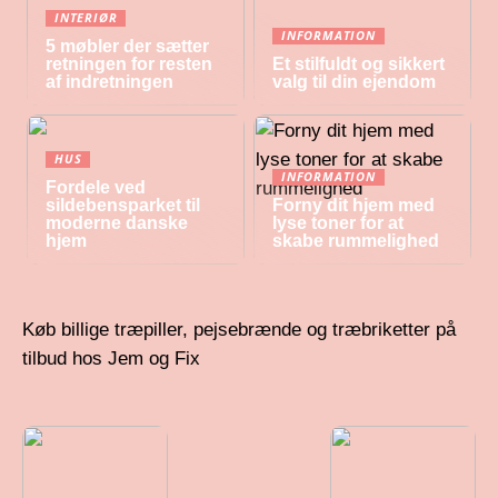
INTERIØR
INFORMATION
5 møbler der sætter
retningen for resten
Et stilfuldt og sikkert
af indretningen
valg til din ejendom
HUS
INFORMATION
Fordele ved
sildebensparket til
Forny dit hjem med
moderne danske
lyse toner for at
hjem
skabe rummelighed
Køb billige træpiller, pejsebrænde og træbriketter på
tilbud hos Jem og Fix