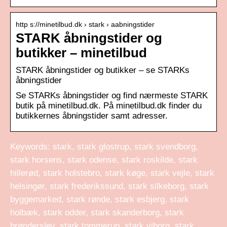
http s://minetilbud.dk › stark › aabningstider
STARK åbningstider og
butikker – minetilbud
STARK åbningstider og butikker – se STARKs
åbningstider
Se STARKs åbningstider og find nærmeste STARK
butik på minetilbud.dk. På minetilbud.dk finder du
butikkernes åbningstider samt adresser.
Keywords: stark, stark glostrup, stark svendborg,
stark horsens, stark odense, stark roskilde, stark
hillerød, stark holstebro, stark køge, stark vejle, stark
helsingør, stark frederikssund, stark silkeborg, stark
byggemarked, stark rønde, stark esbjerg, stark
holbæk, stark odder, stark skanderborg, stark
brønderslev, stark tommerup, stark viborg, stark