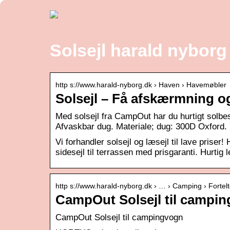
Solsejl harald nyborg
http s://www.harald-nyborg.dk › Haven › Havemøbler
Solsejl – Få afskærmning og
Med solsejl fra CampOut har du hurtigt solb
Afvaskbar dug. Materiale; dug: 300D Oxford.
Vi forhandler solsejl og læsejl til lave priser
sidesejl til terrassen med prisgaranti. Hurtig l
http s://www.harald-nyborg.dk › … › Camping › Fortel
CampOut Solsejl til campi
CampOut Solsejl til campingvogn