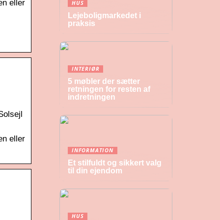
n eller
HUS
Lejeboligmarkedet i
praksis
INTERIØR
5 møbler der sætter
retningen for resten af
indretningen
Solsejl
n eller
INFORMATION
Et stilfuldt og sikkert valg
til din ejendom
HUS