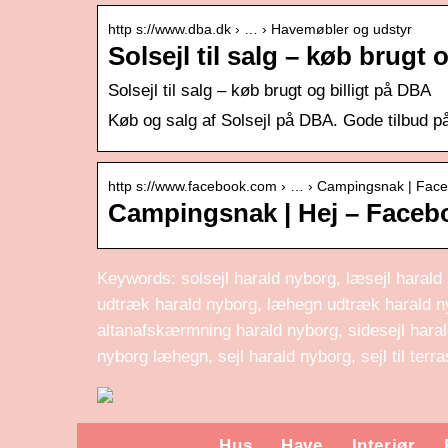
http s://www.dba.dk › … › Havemøbler og udstyr
Solsejl til salg – køb brugt 
Solsejl til salg – køb brugt og billigt på DBA
Køb og salg af Solsejl på DBA. Gode tilbud på 
http s://www.facebook.com › … › Campingsnak | Fac
Campingsnak | Hej – Faceb
Keywords: solsejl harald nyborg, læsejl harald
udtræk harald nyborg, læhegn udtræk harald n
altanafskærmning harald nyborg, sidesejl harald
nyborg læhegn, sejl harald nyborg, sejl til terr
Hus
Have
Interiør