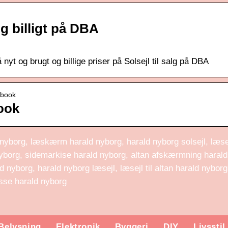
og billigt på DBA
nyt og brugt og billige priser på Solsejl til salg på DBA
ebook
ook
 nyborg, læskærm harald nyborg, harald nyborg solsejl, læse
yborg, sidemarkise harald nyborg, altan afskærmning harald
 nyborg, harald nyborg læsejl, læsejl til altan harald nyborg
asse harald nyborg
Belysning
Elektronik
Byggeri
DIY
Livsstil