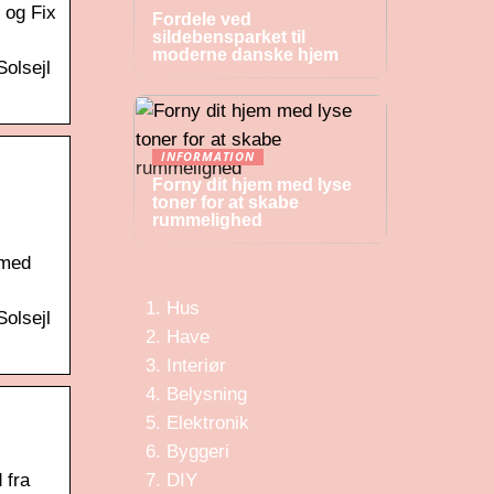
 og Fix
Fordele ved
sildebensparket til
moderne danske hjem
Solsejl
INFORMATION
Forny dit hjem med lyse
toner for at skabe
rummelighed
 med
Hus
Solsejl
Have
Interiør
Belysning
Elektronik
Byggeri
 fra
DIY