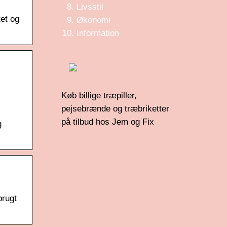
Livsstil
tet og
Økonomi
Information
Køb billige træpiller,
pejsebrænde og træbriketter
på tilbud hos Jem og Fix
g
brugt