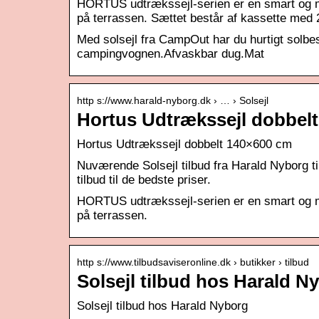
HORTUS udtrækssejl-serien er en smart og meg
på terrassen. Sættet består af kassette med
Med solsejl fra CampOut har du hurtigt solbe
campingvognen.Afvaskbar dug.Mat
http s://www.harald-nyborg.dk › … › Solsejl
Hortus Udtrækssejl dobbel
Hortus Udtrækssejl dobbelt 140×600 cm
Nuværende Solsejl tilbud fra Harald Nyborg til
tilbud til de bedste priser.
HORTUS udtrækssejl-serien er en smart og meg
på terrassen.
http s://www.tilbudsaviseronline.dk › butikker › tilbud
Solsejl tilbud hos Harald N
Solsejl tilbud hos Harald Nyborg