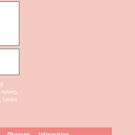
jl
 nyborg,
, harald
Økonomi
Information