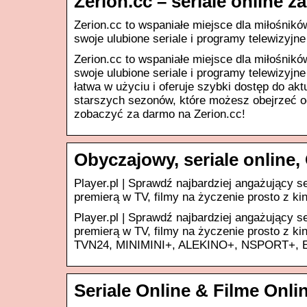
Zerion.cc – seriale online z
Zerion.cc to wspaniałe miejsce dla miłośnikó
swoje ulubione seriale i programy telewizyjn
Zerion.cc to wspaniałe miejsce dla miłośnikó
swoje ulubione seriale i programy telewizyjn
łatwa w użyciu i oferuje szybki dostęp do ak
starszych sezonów, które możesz obejrzeć o
zobaczyć za darmo na Zerion.cc!
Obyczajowy, seriale online, 
Player.pl | Sprawdź najbardziej angażujący 
premierą w TV, filmy na życzenie prosto z ki
Player.pl | Sprawdź najbardziej angażujący 
premierą w TV, filmy na życzenie prosto z ki
TVN24, MINIMINI+, ALEKINO+, NSPORT+, 
Seriale Online & Filme Onli