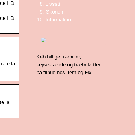
tate HD
Livsstil
Økonomi
tate HD
Information
Køb billige træpiller,
trate la
pejsebrænde og træbriketter
på tilbud hos Jem og Fix
te la