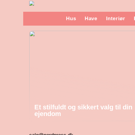
Hus
Have
Interiør
Et stilfuldt og sikkert valg til din
ejendom