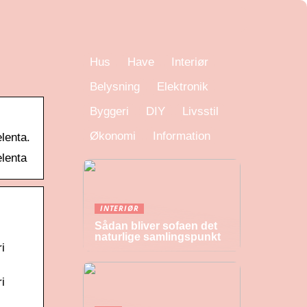
Hus
Have
Interiør
Belysning
Elektronik
Byggeri
DIY
Livsstil
Økonomi
Information
elenta.
elenta
INTERIØR
Sådan bliver sofaen det
naturlige samlingspunkt
i
i