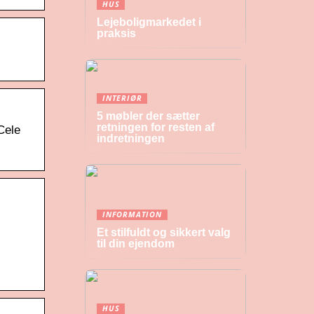
HUS
Lejeboligmarkedet i
praksis
INTERIØR
5 møbler der sætter
retningen for resten af
 Cele
indretningen
INFORMATION
Et stilfuldt og sikkert valg
til din ejendom
HUS