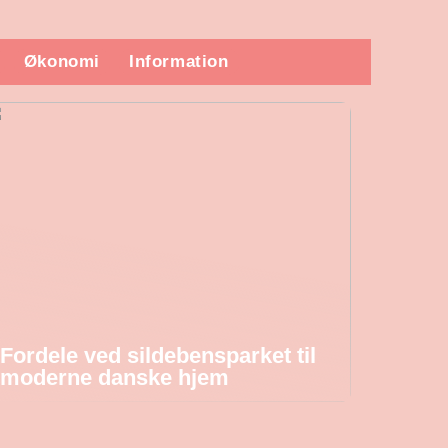
Økonomi
Information
Fordele ved sildebensparket til
moderne danske hjem