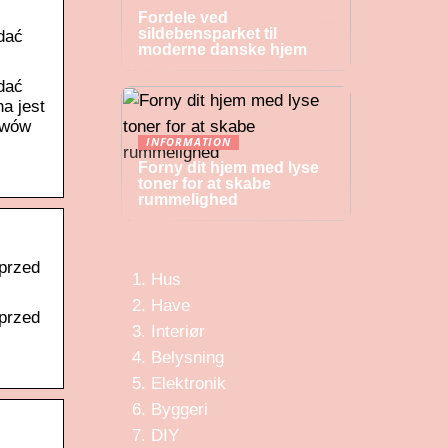
Fordele ved
sildebensparket til
ądać
moderne danske hjem
ądać
a jest
hiwów
INFORMATION
Forny dit hjem med lyse
toner for at skabe
rummelighed
 przed
Hus
Have
 przed
Interiør
Belysning
Elektronik
Byggeri
DIY