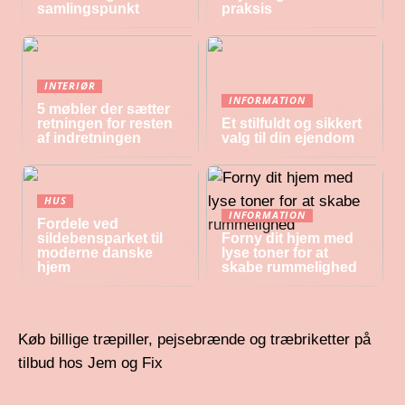
samlingspunkt
praksis
INTERIØR
INFORMATION
5 møbler der sætter
retningen for resten
Et stilfuldt og sikkert
af indretningen
valg til din ejendom
HUS
INFORMATION
Fordele ved
sildebensparket til
Forny dit hjem med
moderne danske
lyse toner for at
hjem
skabe rummelighed
Køb billige træpiller, pejsebrænde og træbriketter på
tilbud hos Jem og Fix