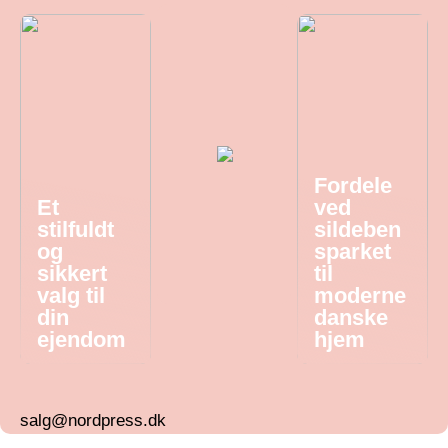
Fordele
Et
ved
stilfuldt
sildeben
og
sparket
sikkert
til
valg til
moderne
din
danske
ejendom
hjem
salg@nordpress.dk