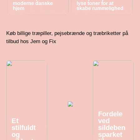
moderne danske
lyse toner for at
hjem
skabe rummelighed
Køb billige træpiller, pejsebrænde og træbriketter på
tilbud hos Jem og Fix
Fordele
Et
ved
stilfuldt
sildeben
og
sparket