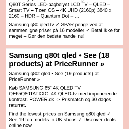
Q80T Series LED-bagbelyst LCD TV – QLED –
Smart TV – Tizen OS – 4K UHD (2160p) 3840 x
2160 – HDR – Quantum Dot – …
Samsung q80 qled tv ✓ SPAR penge ved at
sammenligne priser på 16 modeller ✓ Betal ikke for
meget – Gør den bedste handel nu!
Samsung q80t qled • See (18
products) at PriceRunner »
Samsung q80t qled • See (19 products) at
PriceRunner »
Køb SAMSUNG 65″ 4K QLED TV
QE65Q80TATXXC: 4K QLED-tv med imponerende
kontrast. POWER.dk -> Prismatch og 30 dages
returret.
Find the lowest prices on Samsung q80t qled ✓
See 19 top models in UK shops ✓ Discover deals
online now