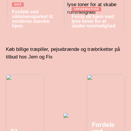
HUS
INFORMATION
Fordele ved
sildebensparket til
Forny dit hjem med
moderne danske
lyse toner for at
hjem
skabe rummelighed
Køb billige træpiller, pejsebrænde og træbriketter på
tilbud hos Jem og Fix
Fordele