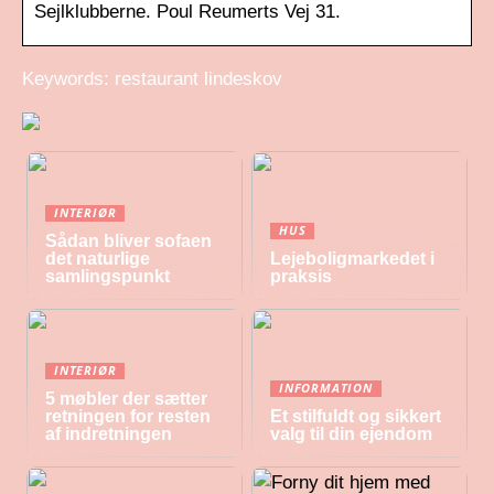
Sejlklubberne. Poul Reumerts Vej 31.
Keywords: restaurant lindeskov
INTERIØR
HUS
Sådan bliver sofaen
det naturlige
Lejeboligmarkedet i
samlingspunkt
praksis
INTERIØR
INFORMATION
5 møbler der sætter
retningen for resten
Et stilfuldt og sikkert
af indretningen
valg til din ejendom