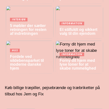
INTERIØR
INFORMATION
5 møbler der sætter
retningen for resten
Et stilfuldt og sikkert
af indretningen
valg til din ejendom
HUS
INFORMATION
Fordele ved
sildebensparket til
Forny dit hjem med
moderne danske
lyse toner for at
hjem
skabe rummelighed
Køb billige træpiller, pejsebrænde og træbriketter på
tilbud hos Jem og Fix