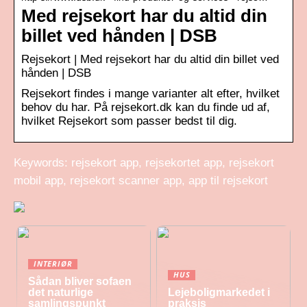
Med rejsekort har du altid din
billet ved hånden | DSB
Rejsekort | Med rejsekort har du altid din billet ved
hånden | DSB
Rejsekort findes i mange varianter alt efter, hvilket
behov du har. På rejsekort.dk kan du finde ud af,
hvilket Rejsekort som passer bedst til dig.
Keywords: rejsekort app, rejsekortet app, rejsekort
mobil app, rejsekort scanner app, app til rejsekort
INTERIØR
HUS
Sådan bliver sofaen
det naturlige
Lejeboligmarkedet i
samlingspunkt
praksis