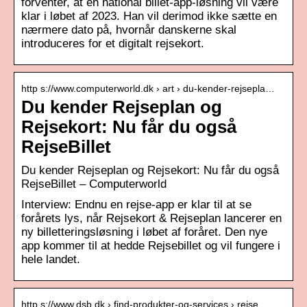
forventer, at en national billet-app-løsning vil være
klar i løbet af 2023. Han vil derimod ikke sætte en
nærmere dato på, hvornår danskerne skal
introduceres for et digitalt rejsekort.
http s://www.computerworld.dk › art › du-kender-rejsepla…
Du kender Rejseplan og
Rejsekort: Nu får du også
RejseBillet
Du kender Rejseplan og Rejsekort: Nu får du også
RejseBillet – Computerworld
Interview: Endnu en rejse-app er klar til at se
forårets lys, når Rejsekort & Rejseplan lancerer en
ny billetteringsløsning i løbet af foråret. Den nye
app kommer til at hedde Rejsebillet og vil fungere i
hele landet.
http s://www.dsb.dk › find-produkter-og-services › rejse…