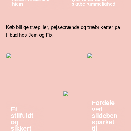
hjem
skabe rummelighed
Køb billige træpiller, pejsebrænde og træbriketter på
tilbud hos Jem og Fix
Fordele
Et
ved
stilfuldt
sildeben
og
sparket
sikkert
til