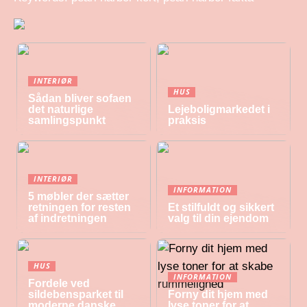
INTERIØR
HUS
Sådan bliver sofaen
det naturlige
Lejeboligmarkedet i
samlingspunkt
praksis
INTERIØR
INFORMATION
5 møbler der sætter
retningen for resten
Et stilfuldt og sikkert
af indretningen
valg til din ejendom
HUS
INFORMATION
Fordele ved
sildebensparket til
Forny dit hjem med
moderne danske
lyse toner for at