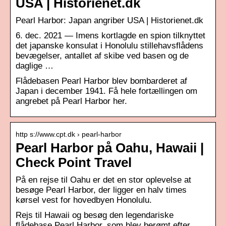
USA | Historienet.dk
Pearl Harbor: Japan angriber USA | Historienet.dk
6. dec. 2021 — Imens kortlagde en spion tilknyttet
det japanske konsulat i Honolulu stillehavsflådens
bevægelser, antallet af skibe ved basen og de
daglige …
Flådebasen Pearl Harbor blev bombarderet af
Japan i december 1941. Få hele fortællingen om
angrebet på Pearl Harbor her.
http s://www.cpt.dk › pearl-harbor
Pearl Harbor på Oahu, Hawaii |
Check Point Travel
På en rejse til Oahu er det en stor oplevelse at
besøge Pearl Harbor, der ligger en halv times
kørsel vest for hovedbyen Honolulu.
Rejs til Hawaii og besøg den legendariske
flådebase Pearl Harbor, som blev berømt efter