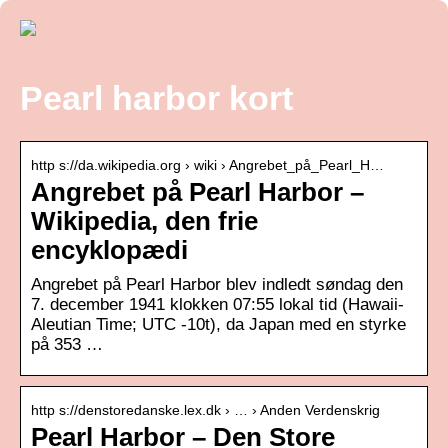
Pearl harbor kort
http s://da.wikipedia.org › wiki › Angrebet_på_Pearl_H…
Angrebet på Pearl Harbor –
Wikipedia, den frie
encyklopædi
Angrebet på Pearl Harbor blev indledt søndag den
7. december 1941 klokken 07:55 lokal tid (Hawaii-
Aleutian Time; UTC -10t), da Japan med en styrke
på 353 …
http s://denstoredanske.lex.dk › … › Anden Verdenskrig
Pearl Harbor – Den Store