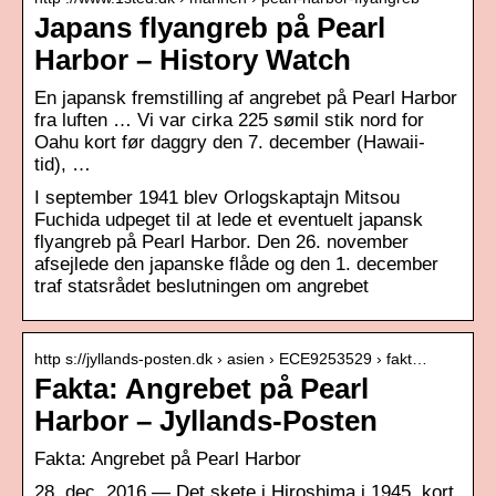
Japans flyangreb på Pearl
Harbor – History Watch
En japansk fremstilling af angrebet på Pearl Harbor
fra luften … Vi var cirka 225 sømil stik nord for
Oahu kort før daggry den 7. december (Hawaii-
tid), …
I september 1941 blev Orlogskaptajn Mitsou
Fuchida udpeget til at lede et eventuelt japansk
flyangreb på Pearl Harbor. Den 26. november
afsejlede den japanske flåde og den 1. december
traf statsrådet beslutningen om angrebet
http s://jyllands-posten.dk › asien › ECE9253529 › fakt…
Fakta: Angrebet på Pearl
Harbor – Jyllands-Posten
Fakta: Angrebet på Pearl Harbor
28. dec. 2016 — Det skete i Hiroshima i 1945, kort