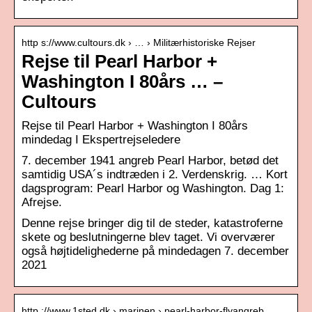
http s://www.cultours.dk › … › Militærhistoriske Rejser
Rejse til Pearl Harbor +
Washington I 80års … –
Cultours
Rejse til Pearl Harbor + Washington I 80års
mindedag I Ekspertrejseledere
7. december 1941 angreb Pearl Harbor, betød det
samtidig USA´s indtræden i 2. Verdenskrig. … Kort
dagsprogram: Pearl Harbor og Washington. Dag 1:
Afrejse.
Denne rejse bringer dig til de steder, katastroferne
skete og beslutningerne blev taget. Vi overværer
også højtidelighederne på mindedagen 7. december
2021
http ://www.1sted.dk › marinen › pearl-harbor-flyangreb