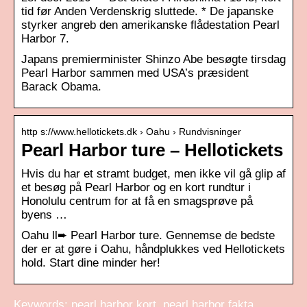
tid før Anden Verdenskrig sluttede. * De japanske
styrker angreb den amerikanske flådestation Pearl
Harbor 7.
Japans premierminister Shinzo Abe besøgte tirsdag
Pearl Harbor sammen med USA’s præsident
Barack Obama.
http s://www.hellotickets.dk › Oahu › Rundvisninger
Pearl Harbor ture – Hellotickets
Hvis du har et stramt budget, men ikke vil gå glip af
et besøg på Pearl Harbor og en kort rundtur i
Honolulu centrum for at få en smagsprøve på
byens …
Oahu ll➨ Pearl Harbor ture. Gennemse de bedste
der er at gøre i Oahu, håndplukkes ved Hellotickets
hold. Start dine minder her!
Keywords: pearl harbor kort, pearl harbor fakta