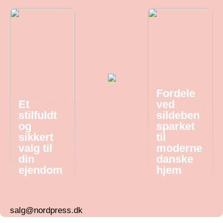
Fordele
Et
ved
stilfuldt
sildeben
og
sparket
sikkert
til
valg til
moderne
din
danske
ejendom
hjem
salg@nordpress.dk