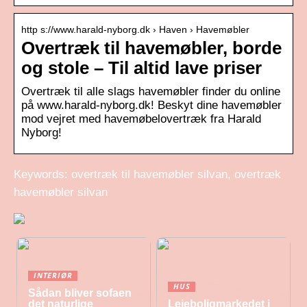
http s://www.harald-nyborg.dk › Haven › Havemøbler
Overtræk til havemøbler, borde
og stole – Til altid lave priser
Overtræk til alle slags havemøbler finder du online
på www.harald-nyborg.dk! Beskyt dine havemøbler
mod vejret med havemøbelovertræk fra Harald
Nyborg!
Keywords: overtræk til havemøbler silvan, overtræk
havemøbler silvan
INTERIØR
HUS
Sådan bliver sofaen
det naturlige
Lejeboligmarkedet i