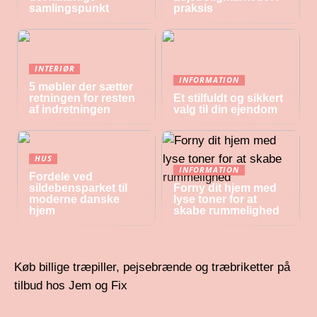
samlingspunkt
praksis
INTERIØR
INFORMATION
5 møbler der sætter
retningen for resten
Et stilfuldt og sikkert
af indretningen
valg til din ejendom
HUS
INFORMATION
Fordele ved
sildebensparket til
Forny dit hjem med
moderne danske
lyse toner for at
hjem
skabe rummelighed
Køb billige træpiller, pejsebrænde og træbriketter på
tilbud hos Jem og Fix