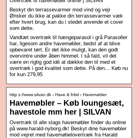
Overtræk til havemøbler online | SILVAN
Beskyt din terrassevarmer mod vind og vejr
Ønsker du ikke at pakke din terrassevarmer væk
efter hvert brug, kan du i stedet anvende et cover
som dette.
Vandtæt overtræk til hængeparasol i grå Parasoller
har, ligesom andre havemøbler, bedst af at blive
opbevaret tørt. Er det ikke muligt, kan den godt
overvintre under åben himmel. I så fald, vil det
være en rigtig god idé at dække den til med et
overtræk i god kvalitet som dette. På den… Køb nu
for kun 279,95
http s://www.silvan.dk › Have & fritid › Havemøbler
Havemøbler – Køb loungesæt,
havestole mm her | SILVAN
Overtræk til alle slags havemøbler finder du online
på www.harald-nyborg.dk! Beskyt dine havemøbler
mod vejret med havemøbelovertræk fra Harald