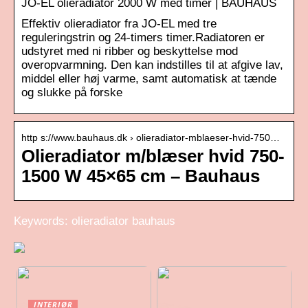
JO-EL olieradiator 2000 W med timer | BAUHAUS
Effektiv olieradiator fra JO-EL med tre
reguleringstrin og 24-timers timer.Radiatoren er
udstyret med ni ribber og beskyttelse mod
overopvarmning. Den kan indstilles til at afgive lav,
middel eller høj varme, samt automatisk at tænde
og slukke på forske
http s://www.bauhaus.dk › olieradiator-mblaeser-hvid-750…
Olieradiator m/blæser hvid 750-
1500 W 45×65 cm – Bauhaus
Keywords: olieradiator bauhaus
INTERIØR