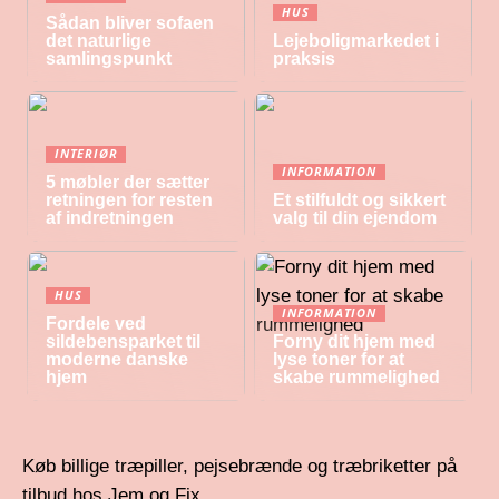
HUS
Sådan bliver sofaen
det naturlige
Lejeboligmarkedet i
samlingspunkt
praksis
INTERIØR
INFORMATION
5 møbler der sætter
retningen for resten
Et stilfuldt og sikkert
af indretningen
valg til din ejendom
HUS
INFORMATION
Fordele ved
sildebensparket til
Forny dit hjem med
moderne danske
lyse toner for at
hjem
skabe rummelighed
Køb billige træpiller, pejsebrænde og træbriketter på
tilbud hos Jem og Fix