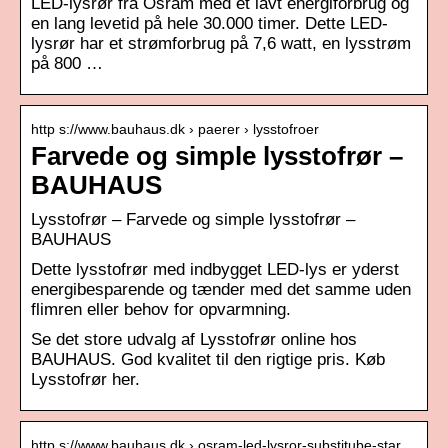
LED-lysrør fra Osram med et lavt energiforbrug og
en lang levetid på hele 30.000 timer. Dette LED-
lysrør har et strømforbrug på 7,6 watt, en lysstrøm
på 800 …
http s://www.bauhaus.dk › paerer › lysstofroer
Farvede og simple lysstofrør –
BAUHAUS
Lysstofrør – Farvede og simple lysstofrør –
BAUHAUS
Dette lysstofrør med indbygget LED-lys er yderst
energibesparende og tænder med det samme uden
flimren eller behov for opvarmning.
Se det store udvalg af Lysstofrør online hos
BAUHAUS. God kvalitet til den rigtige pris. Køb
Lysstofrør her.
http s://www.bauhaus.dk › osram-led-lysror-substitube-star…