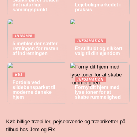
det naturlige
Lejeboligmarkedet i
samlingspunkt
praksis
INTERIØR
INFORMATION
5 møbler der sætter
retningen for resten
Et stilfuldt og sikkert
af indretningen
valg til din ejendom
HUS
INFORMATION
Fordele ved
sildebensparket til
Forny dit hjem med
moderne danske
lyse toner for at
hjem
skabe rummelighed
Køb billige træpiller, pejsebrænde og træbriketter på
tilbud hos Jem og Fix