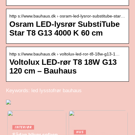
http s://www.bauhaus.dk › osram-led-lysror-substitube-star…
Osram LED-lysrør SubstiTube
Star T8 G13 4000 K 60 cm
http s://www.bauhaus.dk › voltolux-led-ror-t8-18w-g13-1…
Voltolux LED-rør T8 18W G13
120 cm – Bauhaus
Keywords: led lysstofrør bauhaus
INTERIØR
HUS
Sådan bliver sofaen