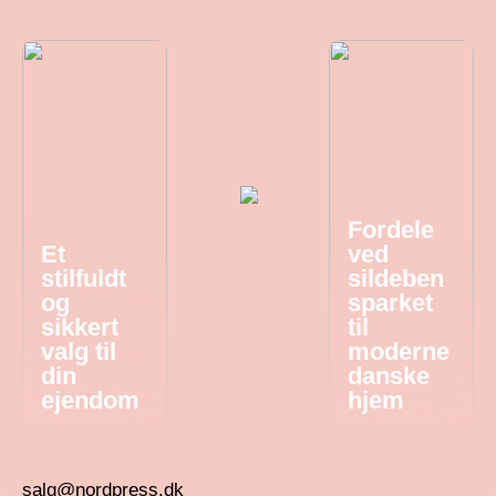
Fordele
Et
ved
stilfuldt
sildeben
og
sparket
sikkert
til
valg til
moderne
din
danske
ejendom
hjem
salg@nordpress.dk