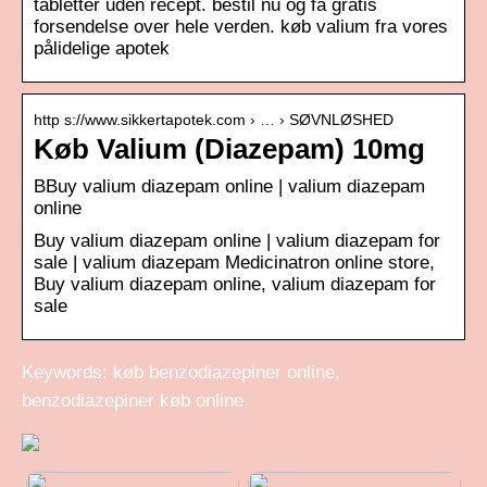
tabletter uden recept. bestil nu og få gratis
forsendelse over hele verden. køb valium fra vores
pålidelige apotek
http s://www.sikkertapotek.com › … › SØVNLØSHED
Køb Valium (Diazepam) 10mg
BBuy valium diazepam online | valium diazepam
online
Buy valium diazepam online | valium diazepam for
sale | valium diazepam Medicinatron online store,
Buy valium diazepam online, valium diazepam for
sale
Keywords: køb benzodiazepiner online,
benzodiazepiner køb online