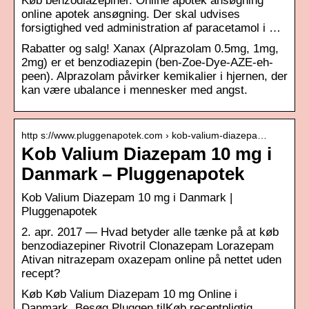
Køb benzodiazepiner. Online apotek ansøgning
online apotek ansøgning. Der skal udvises
forsigtighed ved administration af paracetamol i …
Rabatter og salg! Xanax (Alprazolam 0.5mg, 1mg,
2mg) er et benzodiazepin (ben-Zoe-Dye-AZE-eh-
peen). Alprazolam påvirker kemikalier i hjernen, der
kan være ubalance i mennesker med angst.
http s://www.pluggenapotek.com › kob-valium-diazepa…
Kob Valium Diazepam 10 mg i
Danmark – Pluggenapotek
Kob Valium Diazepam 10 mg i Danmark |
Pluggenapotek
2. apr. 2017 — Hvad betyder alle tænke på at køb
benzodiazepiner Rivotril Clonazepam Lorazepam
Ativan nitrazepam oxazepam online på nettet uden
recept?
Køb Køb Valium Diazepam 10 mg Online i
Danmark. Besøg Pluggen tilKøb receptpligtig