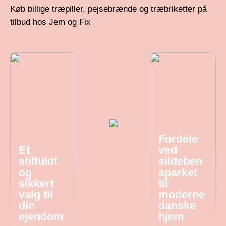
Køb billige træpiller, pejsebrænde og træbriketter på
tilbud hos Jem og Fix
Fordele
Et
ved
stilfuldt
sildeben
og
sparket
sikkert
til
valg til
moderne
din
danske
ejendom
hjem