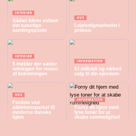
INTERIØR
HUS
Sådan bliver sofaen
det naturlige
Lejeboligmarkedet i
samlingspunkt
praksis
INTERIØR
INFORMATION
5 møbler der sætter
retningen for resten
Et stilfuldt og sikkert
af indretningen
valg til din ejendom
HUS
INFORMATION
Fordele ved
sildebensparket til
Forny dit hjem med
moderne danske
lyse toner for at
hjem
skabe rummelighed