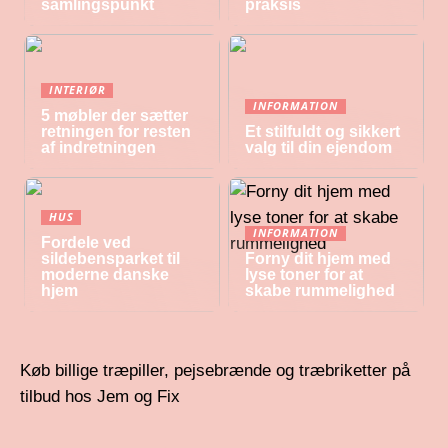
samlingspunkt
praksis
INTERIØR
INFORMATION
5 møbler der sætter
retningen for resten
Et stilfuldt og sikkert
af indretningen
valg til din ejendom
HUS
INFORMATION
Fordele ved
sildebensparket til
Forny dit hjem med
moderne danske
lyse toner for at
hjem
skabe rummelighed
Køb billige træpiller, pejsebrænde og træbriketter på
tilbud hos Jem og Fix