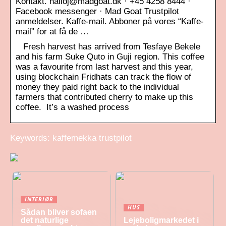
Kontakt. halloj@madgoat.dk · +45 4258 8444 ·
Facebook messenger · Mad Goat Trustpilot
anmeldelser. Kaffe-mail. Abboner på vores “Kaffe-
mail” for at få de …
Fresh harvest has arrived from Tesfaye Bekele
and his farm Suke Quto in Guji region. This coffee
was a favourite from last harvest and this year,
using blockchain Fridhats can track the flow of
money they paid right back to the individual
farmers that contributed cherry to make up this
coffee. It’s a washed process
Keywords: kaffemekka trustpilot
INTERIØR
HUS
Sådan bliver sofaen
det naturlige
Lejeboligmarkedet i