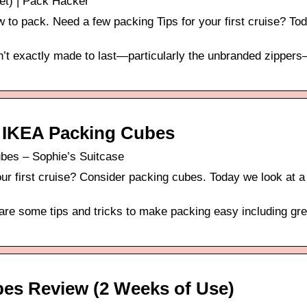
t) | Pack Hacker
w to pack. Need a few packing Tips for your first cruise? To
t exactly made to last—particularly the unbranded zipper
IKEA Packing Cubes
es – Sophie’s Suitcase
ur first cruise? Consider packing cubes. Today we look at a
 are some tips and tricks to make packing easy including gre
es Review (2 Weeks of Use)