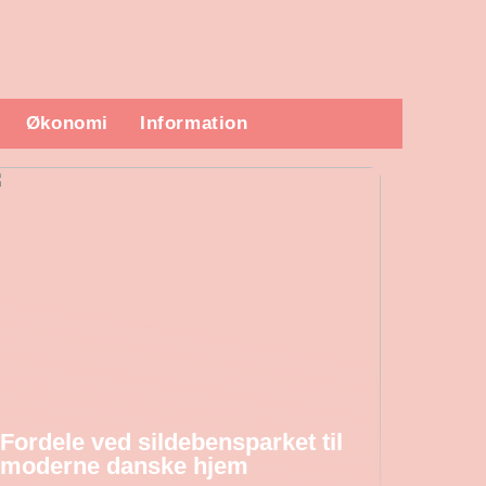
Økonomi
Information
Fordele ved sildebensparket til
moderne danske hjem