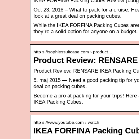
IKEA FORFINA Packing Cubes Review (budge
Oct 23, 2016 – What to pack for a cruise. Ho
look at a great deal on packing cubes.
While the IKEA FORFINA Packing Cubes aren’
they’re a solid option for anyone on a budget.
http s://sophiessuitcase.com › product…
Product Review: RENSARE 
Product Review: RENSARE IKEA Packing Cub
5. maj 2015 — Need a good packing tip for yo
deal on packing cubes.
Become a pro at packing for your trips! Here
IKEA Packing Cubes.
http s://www.youtube.com › watch
IKEA FORFINA Packing Cub