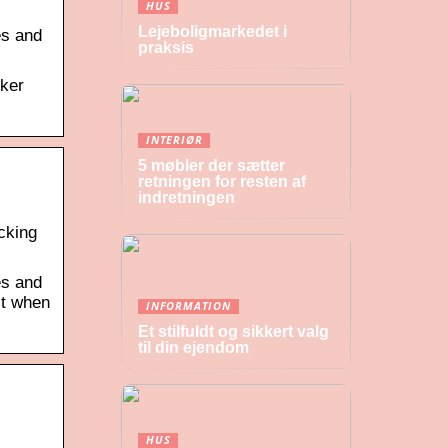
HUS
Lejeboligmarkedet i
es and
praksis
sker
INTERIØR
5 møbler der sætter
retningen for resten af
indretningen
cking
es and
ct when
INFORMATION
Et stilfuldt og sikkert valg
til din ejendom
HUS