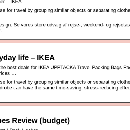
 her – IKEA
e for travel by grouping similar objects or separating cloth
esign. Se vores store udvalg af rejse-, weekend- og rejseta
r.
yday life – IKEA
 the best deals for IKEA UPPTACKA Travel Packing Bags Pa
prices …
e for travel by grouping similar objects or separating cloth
rdrobe can have the same time-saving, stress-reducing effe
es Review (budget)