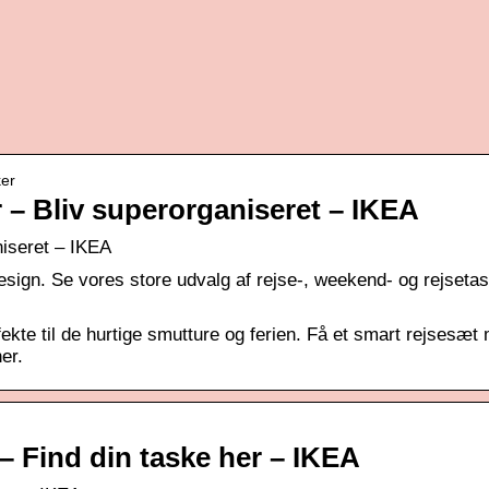
ker
r – Bliv superorganiseret – IKEA
niseret – IKEA
esign. Se vores store udvalg af rejse-, weekend- og rejseta
fekte til de hurtige smutture og ferien. Få et smart rejsesæt
er.
r – Find din taske her – IKEA