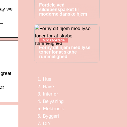
Fordele ved
day we
sildebensparket til
moderne danske hjem
s—
INFORMATION
Forny dit hjem med lyse
toner for at skabe
rummelighed
 great
Hus
Have
at
Interiør
Belysning
Elektronik
Byggeri
DIY