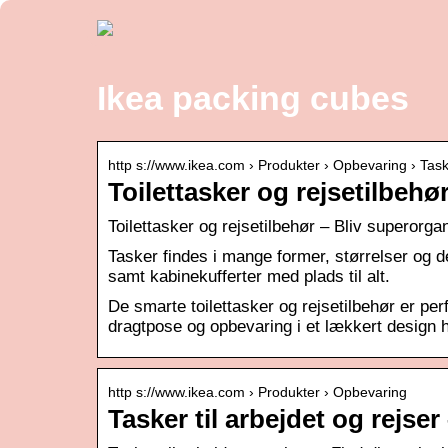
Ikea packing cubes
http s://www.ikea.com › Produkter › Opbevaring › Tas
Toilettasker og rejsetilbehø
Toilettasker og rejsetilbehør – Bliv superorga
Tasker findes i mange former, størrelser og d
samt kabinekufferter med plads til alt.
De smarte toilettasker og rejsetilbehør er per
dragtpose og opbevaring i et lækkert design h
http s://www.ikea.com › Produkter › Opbevaring
Tasker til arbejdet og rejse