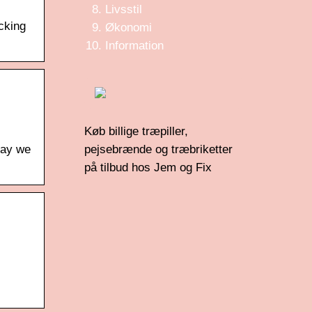
Livsstil
cking
Økonomi
Information
Køb billige træpiller,
day we
pejsebrænde og træbriketter
på tilbud hos Jem og Fix