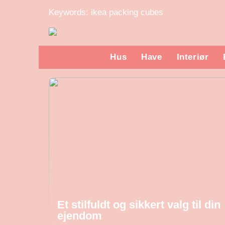
Keywords: ikea packing cubes
Hus
Have
Interiør
Et stilfuldt og sikkert valg til din
ejendom