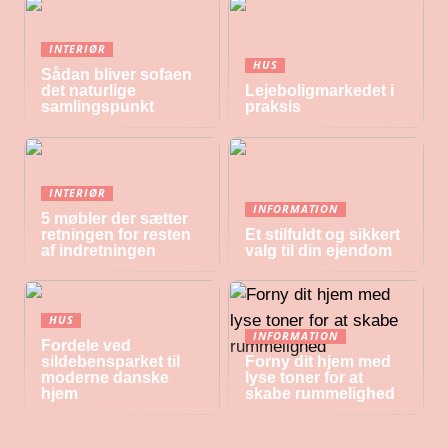
INTERIØR
HUS
Sådan bliver sofaen
det naturlige
Lejeboligmarkedet i
samlingspunkt
praksis
INTERIØR
INFORMATION
5 møbler der sætter
retningen for resten
Et stilfuldt og sikkert
af indretningen
valg til din ejendom
HUS
INFORMATION
Fordele ved
sildebensparket til
Forny dit hjem med
moderne danske
lyse toner for at
hjem
skabe rummelighed