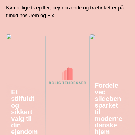
Køb billige træpiller, pejsebrænde og træbriketter på
tilbud hos Jem og Fix
Fordele
Et
ved
stilfuldt
sildeben
og
sparket
sikkert
til
valg til
moderne
din
danske
ejendom
hjem