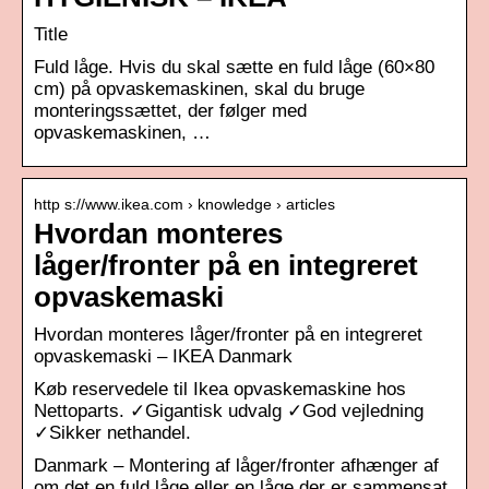
Title
Fuld låge. Hvis du skal sætte en fuld låge (60×80
cm) på opvaskemaskinen, skal du bruge
monteringssættet, der følger med
opvaskemaskinen, …
http s://www.ikea.com › knowledge › articles
Hvordan monteres
låger/fronter på en integreret
opvaskemaski
Hvordan monteres låger/fronter på en integreret
opvaskemaski – IKEA Danmark
Køb reservedele til Ikea opvaskemaskine hos
Nettoparts. ✓Gigantisk udvalg ✓God vejledning
✓Sikker nethandel.
Danmark – Montering af låger/fronter afhænger af
om det en fuld låge eller en låge der er sammensat