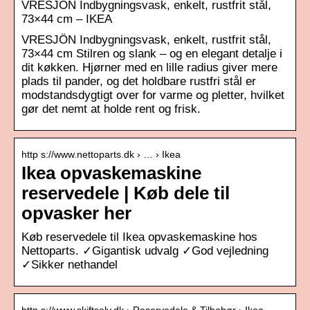
VRESJÖN Indbygningsvask, enkelt, rustfrit stål,
73×44 cm – IKEA
VRESJÖN Indbygningsvask, enkelt, rustfrit stål,
73×44 cm Stilren og slank – og en elegant detalje i
dit køkken. Hjørner med en lille radius giver mere
plads til pander, og det holdbare rustfri stål er
modstandsdygtigt over for varme og pletter, hvilket
gør det nemt at holde rent og frisk.
http s://www.nettoparts.dk › … › Ikea
Ikea opvaskemaskine
reservedele | Køb dele til
opvasker her
Køb reservedele til Ikea opvaskemaskine hos
Nettoparts. ✓Gigantisk udvalg ✓God vejledning
✓Sikker nethandel
http s://www.skiftselv.dk › Reservedele & Tilbehør › Ikea