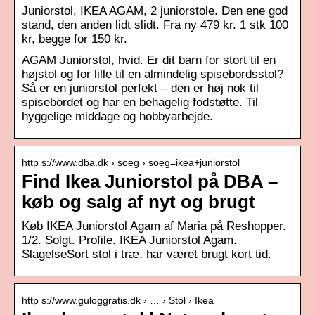
Juniorstol, IKEA AGAM, 2 juniorstole. Den ene god
stand, den anden lidt slidt. Fra ny 479 kr. 1 stk 100
kr, begge for 150 kr.
AGAM Juniorstol, hvid. Er dit barn for stort til en
højstol og for lille til en almindelig spisebordsstol?
Så er en juniorstol perfekt – den er høj nok til
spisebordet og har en behagelig fodstøtte. Til
hyggelige middage og hobbyarbejde.
http s://www.dba.dk › soeg › soeg=ikea+juniorstol
Find Ikea Juniorstol på DBA –
køb og salg af nyt og brugt
Køb IKEA Juniorstol Agam af Maria på Reshopper.
1/2. Solgt. Profile. IKEA Juniorstol Agam.
SlagelseSort stol i træ, har været brugt kort tid.
http s://www.guloggratis.dk › … › Stol › Ikea