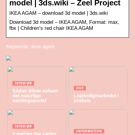
model | 3ds.wiki – Zeel Project
IKEA AGAM – download 3d model | 3ds.wiki
Download 3d model – IKEA AGAM, Format: max,
fbx | Children’s red chair IKEA AGAM
Keywords: ikea agam
INTERIØR
HUS
Sådan bliver sofaen
det naturlige
Lejeboligmarkedet i
samlingspunkt
praksis
INTERIØR
INFORMATION
5 møbler der sætter