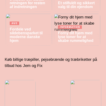
retningen for resten
Et stilfuldt og sikkert
af indretningen
valg til din ejendom
HUS
INFORMATION
Fordele ved
sildebensparket til
Forny dit hjem med
moderne danske
lyse toner for at
hjem
skabe rummelighed
Køb billige træpiller, pejsebrænde og træbriketter på
tilbud hos Jem og Fix