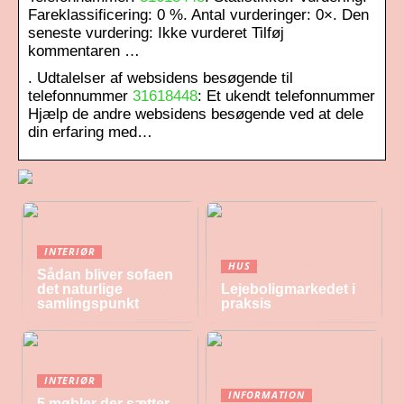
Fareklassificering: 0 %. Antal vurderinger: 0×. Den
seneste vurdering: Ikke vurderet Tilføj
kommentaren …
. Udtalelser af websidens besøgende til
telefonnummer
31618448
: Et ukendt telefonnummer
Hjælp de andre websidens besøgende ved at dele
din erfaring med…
INTERIØR
HUS
Sådan bliver sofaen
det naturlige
Lejeboligmarkedet i
samlingspunkt
praksis
INTERIØR
INFORMATION
5 møbler der sætter