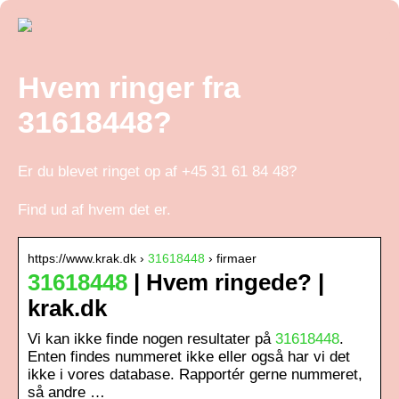
Hvem ringer fra
31618448?
Er du blevet ringet op af +45 31 61 84 48?
Find ud af hvem det er.
https://www.krak.dk ›
31618448
› firmaer
31618448
| Hvem ringede? |
krak.dk
Vi kan ikke finde nogen resultater på
31618448
.
Enten findes nummeret ikke eller også har vi det
ikke i vores database. Rapportér gerne nummeret,
så andre …