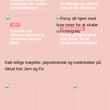
retningen for resten
Et stilfuldt og sikkert
af indretningen
valg til din ejendom
HUS
INFORMATION
Fordele ved
sildebensparket til
Forny dit hjem med
moderne danske
lyse toner for at
hjem
skabe rummelighed
Køb billige træpiller, pejsebrænde og træbriketter på
tilbud hos Jem og Fix