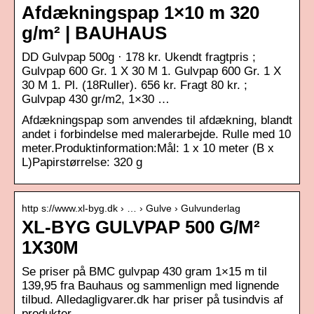
Afdækningspap 1×10 m 320
g/m² | BAUHAUS
DD Gulvpap 500g · 178 kr. Ukendt fragtpris ;
Gulvpap 600 Gr. 1 X 30 M 1. Gulvpap 600 Gr. 1 X
30 M 1. Pl. (18Ruller). 656 kr. Fragt 80 kr. ;
Gulvpap 430 gr/m2, 1×30 …
Afdækningspap som anvendes til afdækning, blandt
andet i forbindelse med malerarbejde. Rulle med 10
meter.Produktinformation:Mål: 1 x 10 meter (B x
L)Papirstørrelse: 320 g
http s://www.xl-byg.dk › … › Gulve › Gulvunderlag
XL-BYG GULVPAP 500 G/M²
1X30M
Se priser på BMC gulvpap 430 gram 1×15 m til
139,95 fra Bauhaus og sammenlign med lignende
tilbud. Alledagligvarer.dk har priser på tusindvis af
produkter …