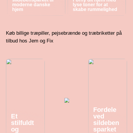
moderne danske
lyse toner for at
hjem
skabe rummelighed
Køb billige træpiller, pejsebrænde og træbriketter på
tilbud hos Jem og Fix
Fordele
Et
ved
stilfuldt
sildeben
og
sparket