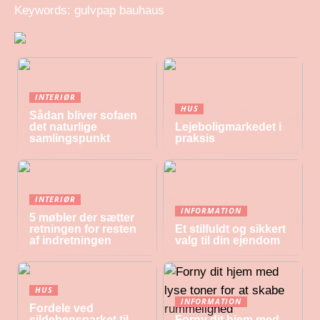
Keywords: gulvpap bauhaus
INTERIØR
HUS
Sådan bliver sofaen
det naturlige
Lejeboligmarkedet i
samlingspunkt
praksis
INTERIØR
INFORMATION
5 møbler der sætter
retningen for resten
Et stilfuldt og sikkert
af indretningen
valg til din ejendom
HUS
INFORMATION
Fordele ved
sildebensparket til
Forny dit hjem med