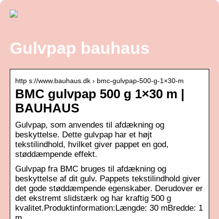
Gulvpap bauhaus
http s://www.bauhaus.dk › bmc-gulvpap-500-g-1×30-m
BMC gulvpap 500 g 1×30 m |
BAUHAUS
Gulvpap, som anvendes til afdækning og
beskyttelse. Dette gulvpap har et højt
tekstilindhold, hvilket giver pappet en god,
støddæmpende effekt.
Gulvpap fra BMC bruges til afdækning og
beskyttelse af dit gulv. Pappets tekstilindhold giver
det gode støddæmpende egenskaber. Derudover er
det ekstremt slidstærk og har kraftig 500 g
kvalitet.Produktinformation:Længde: 30 mBredde: 1
m