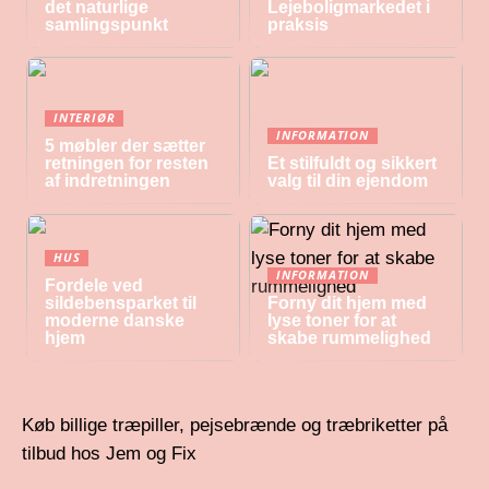
det naturlige
Lejeboligmarkedet i
samlingspunkt
praksis
INTERIØR
INFORMATION
5 møbler der sætter
retningen for resten
Et stilfuldt og sikkert
af indretningen
valg til din ejendom
HUS
INFORMATION
Fordele ved
sildebensparket til
Forny dit hjem med
moderne danske
lyse toner for at
hjem
skabe rummelighed
Køb billige træpiller, pejsebrænde og træbriketter på
tilbud hos Jem og Fix