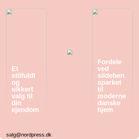
Fordele
Et
ved
stilfuldt
sildeben
og
sparket
sikkert
til
valg til
moderne
din
danske
ejendom
hjem
salg@nordpress.dk