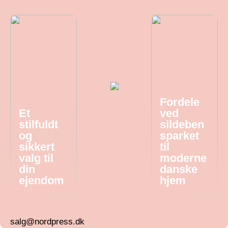
Fordele
Et
ved
stilfuldt
sildeben
og
sparket
sikkert
til
valg til
moderne
din
danske
ejendom
hjem
salg@nordpress.dk