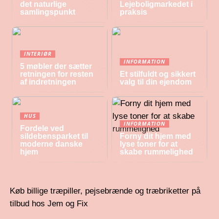
det naturlige
Lejeboligmarkedet i
samlingspunkt
praksis
INTERIØR
INFORMATION
5 møbler der sætter
retningen for resten
Et stilfuldt og sikkert
af indretningen
valg til din ejendom
HUS
INFORMATION
Fordele ved
sildebensparket til
Forny dit hjem med
moderne danske
lyse toner for at
hjem
skabe rummelighed
Køb billige træpiller, pejsebrænde og træbriketter på
tilbud hos Jem og Fix