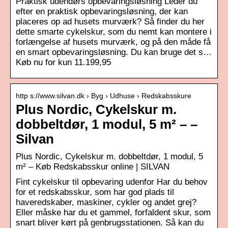
Praktisk udendørs opbevaringsløsning Leder du
efter en praktisk opbevaringsløsning, der kan
placeres op ad husets murværk? Så finder du her
dette smarte cykelskur, som du nemt kan montere i
forlængelse af husets murværk, og på den måde få
en smart opbevaringsløsning. Du kan bruge det s…
Køb nu for kun 11.199,95
http s://www.silvan.dk › Byg › Udhuse › Redskabsskure
Plus Nordic, Cykelskur m.
dobbeltdør, 1 modul, 5 m² – –
Silvan
Plus Nordic, Cykelskur m. dobbeltdør, 1 modul, 5
m² – Køb Redskabsskur online | SILVAN
Fint cykelskur til opbevaring udenfor Har du behov
for et redskabsskur, som har god plads til
haveredskaber, maskiner, cykler og andet grej?
Eller måske har du et gammel, forfaldent skur, som
snart bliver kørt på genbrugsstationen. Så kan du