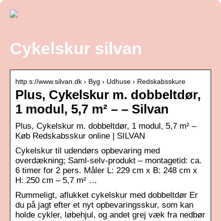
Cykelskur silvan
http s://www.silvan.dk › Byg › Udhuse › Redskabsskure
Plus, Cykelskur m. dobbeltdør,
1 modul, 5,7 m² – – Silvan
Plus, Cykelskur m. dobbeltdør, 1 modul, 5,7 m² –
Køb Redskabsskur online | SILVAN
Cykelskur til udendørs opbevaring med
overdækning; Saml-selv-produkt – montagetid: ca.
6 timer for 2 pers. Måler L: 229 cm x B: 248 cm x
H: 250 cm – 5,7 m² …
Rummeligt, aflukket cykelskur med dobbeltdør Er
du på jagt efter et nyt opbevaringsskur, som kan
holde cykler, løbehjul, og andet grej væk fra nedbør