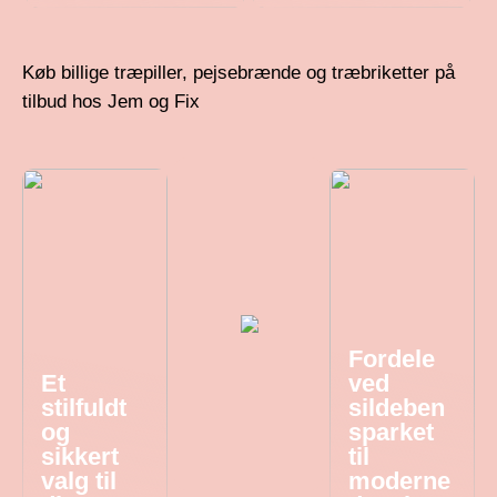
Køb billige træpiller, pejsebrænde og træbriketter på
tilbud hos Jem og Fix
Fordele
Et
ved
stilfuldt
sildeben
og
sparket
sikkert
til
valg til
moderne