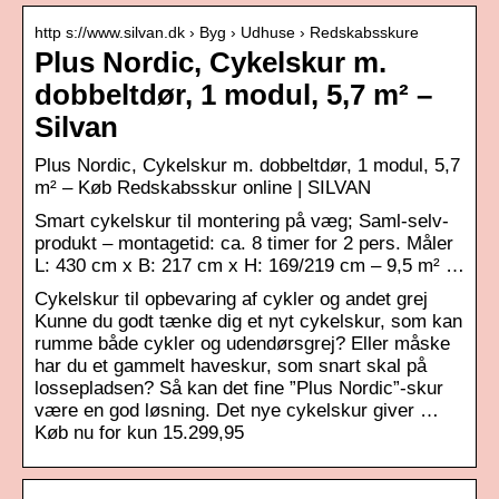
http s://www.silvan.dk › Byg › Udhuse › Redskabsskure
Plus Nordic, Cykelskur m.
dobbeltdør, 1 modul, 5,7 m² –
Silvan
Plus Nordic, Cykelskur m. dobbeltdør, 1 modul, 5,7
m² – Køb Redskabsskur online | SILVAN
Smart cykelskur til montering på væg; Saml-selv-
produkt – montagetid: ca. 8 timer for 2 pers. Måler
L: 430 cm x B: 217 cm x H: 169/219 cm – 9,5 m² …
Cykelskur til opbevaring af cykler og andet grej
Kunne du godt tænke dig et nyt cykelskur, som kan
rumme både cykler og udendørsgrej? Eller måske
har du et gammelt haveskur, som snart skal på
lossepladsen? Så kan det fine ”Plus Nordic”-skur
være en god løsning. Det nye cykelskur giver …
Køb nu for kun 15.299,95