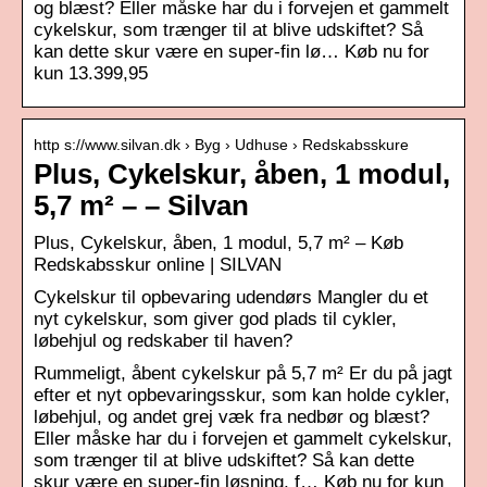
og blæst? Eller måske har du i forvejen et gammelt
cykelskur, som trænger til at blive udskiftet? Så
kan dette skur være en super-fin lø… Køb nu for
kun 13.399,95
http s://www.silvan.dk › Byg › Udhuse › Redskabsskure
Plus, Cykelskur, åben, 1 modul,
5,7 m² – – Silvan
Plus, Cykelskur, åben, 1 modul, 5,7 m² – Køb
Redskabsskur online | SILVAN
Cykelskur til opbevaring udendørs Mangler du et
nyt cykelskur, som giver god plads til cykler,
løbehjul og redskaber til haven?
Rummeligt, åbent cykelskur på 5,7 m² Er du på jagt
efter et nyt opbevaringsskur, som kan holde cykler,
løbehjul, og andet grej væk fra nedbør og blæst?
Eller måske har du i forvejen et gammelt cykelskur,
som trænger til at blive udskiftet? Så kan dette
skur være en super-fin løsning, f… Køb nu for kun