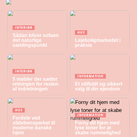
INTERIØR
HUS
Sådan bliver sofaen
det naturlige
Lejeboligmarkedet i
samlingspunkt
praksis
INTERIØR
INFORMATION
5 møbler der sætter
retningen for resten
Et stilfuldt og sikkert
af indretningen
valg til din ejendom
HUS
INFORMATION
Fordele ved
sildebensparket til
Forny dit hjem med
moderne danske
lyse toner for at
hjem
skabe rummelighed