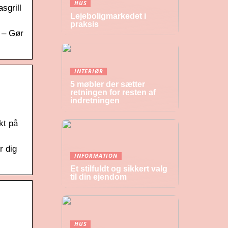
HUS
sgrill
Lejeboligmarkedet i
praksis
 – Gør
INTERIØR
5 møbler der sætter
retningen for resten af
indretningen
kt på
r dig
INFORMATION
Et stilfuldt og sikkert valg
til din ejendom
HUS