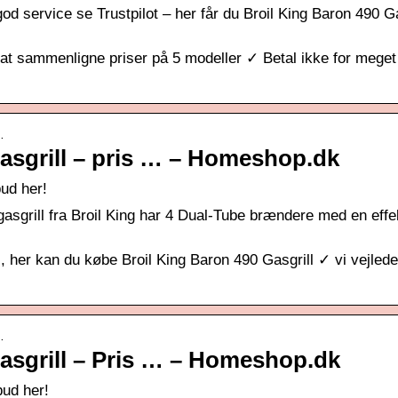
god service se Trustpilot – her får du Broil King Baron 490 Ga
at sammenligne priser på 5 modeller ✓ Betal ikke for meget
…
asgrill – pris … – Homeshop.dk
bud her!
 gasgrill fra Broil King har 4 Dual-Tube brændere med en effe
 , her kan du købe Broil King Baron 490 Gasgrill ✓ vi vejlede
…
asgrill – Pris … – Homeshop.dk
bud her!