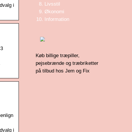
Livsstil
dvalg i
Økonomi
Information
 3
Køb billige træpiller,
.
pejsebrænde og træbriketter
på tilbud hos Jem og Fix
menlign
dvalg i