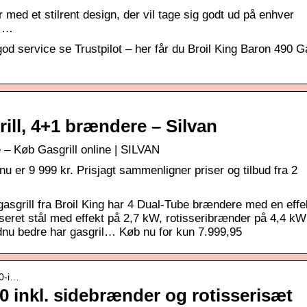
er med et stilrent design, der vil tage sig godt ud på enhver
i …
god service se Trustpilot – her får du Broil King Baron 490 Ga
rill, 4+1 brændere – Silvan
 – Køb Gasgrill online | SILVAN
nu er 9 999 kr. Prisjagt sammenligner priser og tilbud fra 2
 gasgrill fra Broil King har 4 Dual-Tube brændere med en effe
iseret stål med effekt på 2,7 kW, rotisseribrænder på 4,4 k
dnu bedre har gasgril… Køb nu for kun 7.999,95
90-i…
90 inkl. sidebrænder og rotisserisæt