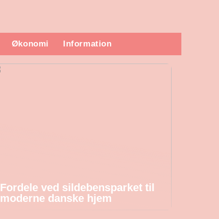
Økonomi
Information
Fordele ved sildebensparket til
moderne danske hjem