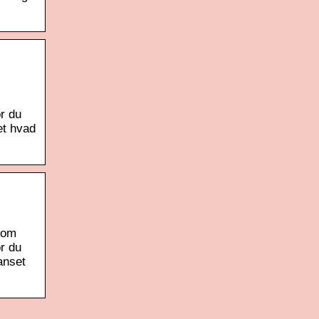
r du
et hvad
 som
r du
anset