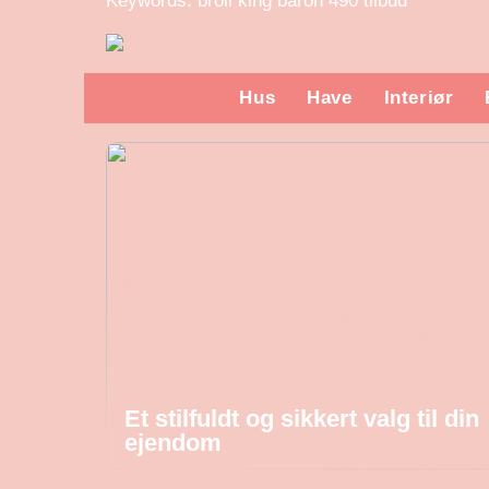
Keywords: broil king baron 490 tilbud
Hus
Have
Interiør
Et stilfuldt og sikkert valg til din
ejendom