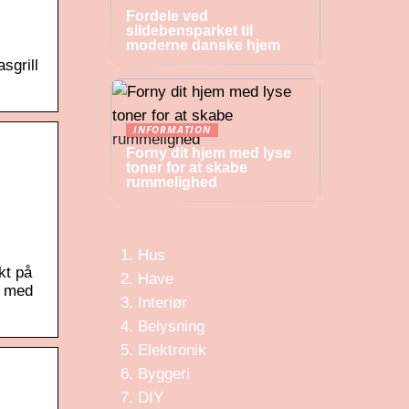
Fordele ved
sildebensparket til
moderne danske hjem
sgrill
INFORMATION
Forny dit hjem med lyse
toner for at skabe
rummelighed
Hus
kt på
Have
W med
Interiør
Belysning
Elektronik
Byggeri
DIY