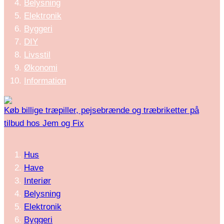
Belysning
Elektronik
Byggeri
DIY
Livsstil
Økonomi
Information
Køb billige træpiller, pejsebrænde og træbriketter på
tilbud hos Jem og Fix
Hus
Have
Interiør
Belysning
Elektronik
Byggeri