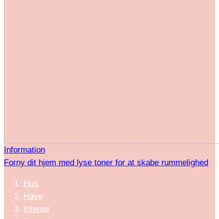
Information
Forny dit hjem med lyse toner for at skabe rummelighed
Hus
Have
Interiør