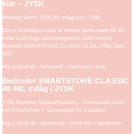
klar – JYSK
Bedroller BASIC BOX 30L m/låg klar | JYSK
Der er forskellige måder at udnytte denne plads på. En
måde er at bruge opbevaringsboks under sengen.
Bedroller SMARTSTORE CLASSIC 35 31L m/låg. Spar
26%.
http s://jysk.dk › kurve-mm › plastkurve › laag
Bedroller SMARTSTORE CLASSIC
46 46L m/låg | JYSK
JYSK Bedroller Opbevaringsboks – Find laveste priser
hos PriceRunner ✓ Sammenlign fra 4 butikker!
http s://jysk.dk › opbevaring › kurve-mm › plastkurve