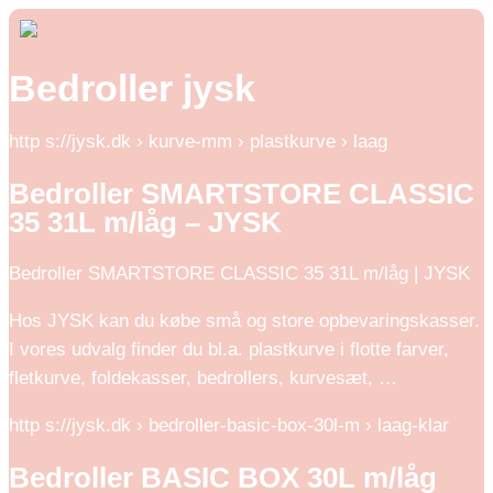
Bedroller jysk
http s://jysk.dk › kurve-mm › plastkurve › laag
Bedroller SMARTSTORE CLASSIC
35 31L m/låg – JYSK
Bedroller SMARTSTORE CLASSIC 35 31L m/låg | JYSK
Hos JYSK kan du købe små og store opbevaringskasser.
I vores udvalg finder du bl.a. plastkurve i flotte farver,
fletkurve, foldekasser, bedrollers, kurvesæt, …
http s://jysk.dk › bedroller-basic-box-30l-m › laag-klar
Bedroller BASIC BOX 30L m/låg