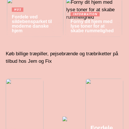
HUS
INFORMATION
Fordele ved
sildebensparket til
Forny dit hjem med
moderne danske
lyse toner for at
hjem
skabe rummelighed
Køb billige træpiller, pejsebrænde og træbriketter på
tilbud hos Jem og Fix
Fordele