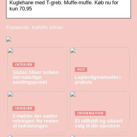
Kuglehane med T-greb. Muffe-muffe. Køb nu for
kun 70,95
Keywords: ballofix silvan
INTERIØR
HUS
Sådan bliver sofaen
det naturlige
Lejeboligmarkedet i
samlingspunkt
praksis
INTERIØR
INFORMATION
5 møbler der sætter
retningen for resten
Et stilfuldt og sikkert
af indretningen
valg til din ejendom