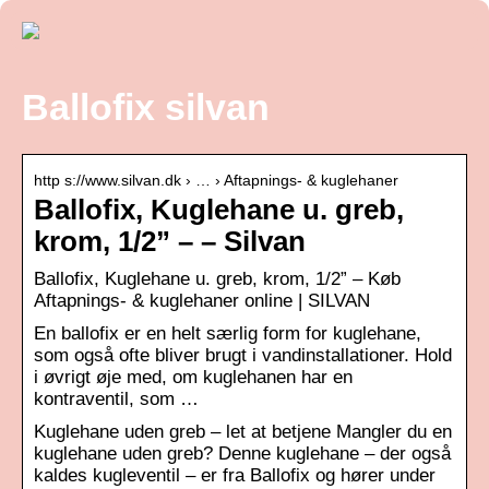
Ballofix silvan
http s://www.silvan.dk › … › Aftapnings- & kuglehaner
Ballofix, Kuglehane u. greb,
krom, 1/2” – – Silvan
Ballofix, Kuglehane u. greb, krom, 1/2” – Køb
Aftapnings- & kuglehaner online | SILVAN
En ballofix er en helt særlig form for kuglehane,
som også ofte bliver brugt i vandinstallationer. Hold
i øvrigt øje med, om kuglehanen har en
kontraventil, som …
Kuglehane uden greb – let at betjene Mangler du en
kuglehane uden greb? Denne kuglehane – der også
kaldes kugleventil – er fra Ballofix og hører under